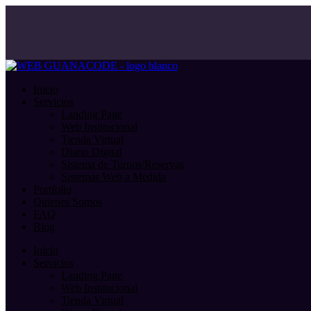
Ir
al
contenido
Inicio
Servicios
Landing Page
Web Institucional
Tienda Virtual
Diario Digital
Sistema de Turnos/Reservas
Sistemas Web a Medida
Portfolio
Quienes Somos
FAQ
Blog
Inicio
Servicios
Landing Page
Web Institucional
Tienda Virtual