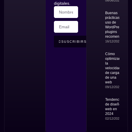
06/06/2026
digitales.
Buenas
prácticas en el
uso de
WordPress y
plugins
recomendados
16/12/2024
SUSCRIBIRSE
Cómo
optimizar
la
velocidad
de carga
de una
web
09/12/2024
Tendencias
de diseño
web en
2024
02/12/2024