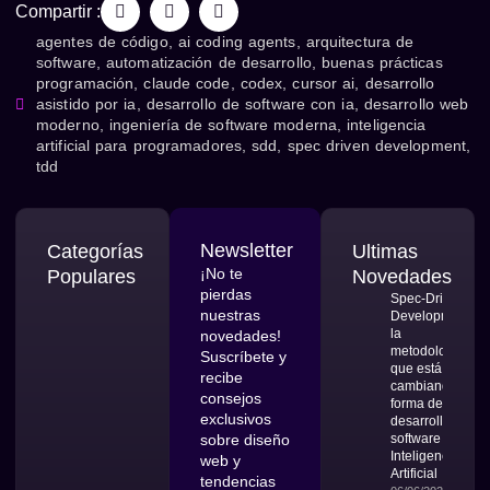
Compartir :
agentes de código
,
ai coding agents
,
arquitectura de
software
,
automatización de desarrollo
,
buenas prácticas
programación
,
claude code
,
codex
,
cursor ai
,
desarrollo
asistido por ia
,
desarrollo de software con ia
,
desarrollo web
moderno
,
ingeniería de software moderna
,
inteligencia
artificial para programadores
,
sdd
,
spec driven development
,
tdd
Newsletter
Categorías
Ultimas
¡No te
Populares
Novedades
pierdas
Spec-Driven
nuestras
Development:
la
novedades!
metodología
Suscríbete y
que está
recibe
cambiando la
consejos
forma de
exclusivos
desarrollar
sobre diseño
software con
Inteligencia
web y
Artificial
tendencias