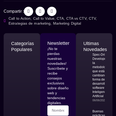
Compartir :
Call to Action
,
Call to Value
,
CTA
,
CTA vs CTV
,
CTV
,
Estrategias de marketing
,
Marketing Digital
Newsletter
Categorías
Ultimas
¡No te
Populares
Novedades
pierdas
Spec-Driven
nuestras
Development:
la
novedades!
metodología
Suscríbete y
que está
recibe
cambiando la
consejos
forma de
exclusivos
desarrollar
sobre diseño
software con
Inteligencia
web y
Artificial
tendencias
06/06/2026
digitales.
Buenas
prácticas en el