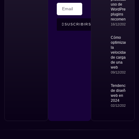
uso de
WordPress y
plugins
recomendados
16/12/2024
SUSCRIBIRSE
Cómo
optimizar
la
velocidad
de carga
de una
web
09/12/2024
Tendencias
de diseño
web en
2024
02/12/2024