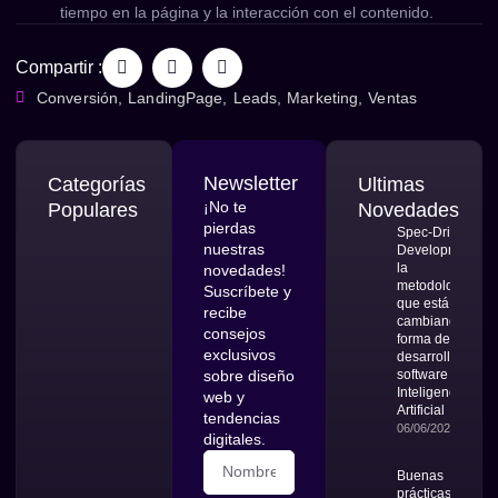
tiempo en la página y la interacción con el contenido.
Compartir :
Conversión
,
LandingPage
,
Leads
,
Marketing
,
Ventas
Newsletter
Categorías
Ultimas
¡No te
Populares
Novedades
pierdas
Spec-Driven
nuestras
Development:
la
novedades!
metodología
Suscríbete y
que está
recibe
cambiando la
consejos
forma de
exclusivos
desarrollar
sobre diseño
software con
Inteligencia
web y
Artificial
tendencias
06/06/2026
digitales.
Buenas
prácticas en el