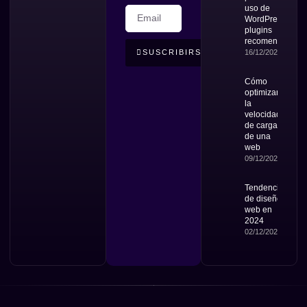
uso de
WordPress y
plugins
recomendados
16/12/2024
SUSCRIBIRSE
Cómo
optimizar
la
velocidad
de carga
de una
web
09/12/2024
Tendencias
de diseño
web en
2024
02/12/2024